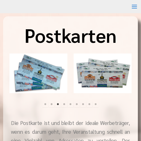
Zum
Inhalt
springen
Postkarten
Die Postkarte ist und bleibt der ideale Werbeträger,
wenn es darum geht, Ihre Veranstaltung schnell an
eine Vielzahl von Adressaten zu verteilen. Der