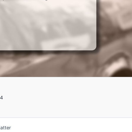
84
atter