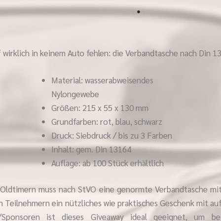
f wirklich in keinem Auto fehlen: die Verbandtasche nach Din 1
Material: wasserabweisendes
Nylongewebe
Größen: 215 x 55 x 130 mm
Grundfarben: rot, blau, schwarz
Druck: Siebdruck / bis zu 3 Farben
Inhalt: gem. Din 13164
Auflage: ab 100 Stück erhältlich
 Oldtimern muss nach StVO eine genormte Verbandtasche mi
en Teilnehmern ein nützliches wie praktisches Geschenk mit au
r/Sponsoren ist dieses Giveaway ideal geeignet, um be