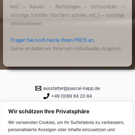
km) – Kurven – Richtungen – Ortsschilder –
sonstige Schilder (Vorfahrt achten, etc.) – sonstige
Informationen
Fragen Sie noch heute Ihren PREIS an.
Gerne erstellen wir Ihnen ein individuelles Angebot.
ausstatter@pascal-kapp.de
+49 (0)89 84 20 84
Wir schätzen Ihre Privatsphäre
Wir verwenden Cookies, um Ihr Surferlebnis zu verbessern,
Copyright © 2026 Rallye-Ausstatter | Powered by Rallye-
personalisierte Anzeigen oder Inhalte einzusetzen und
Ausstatter