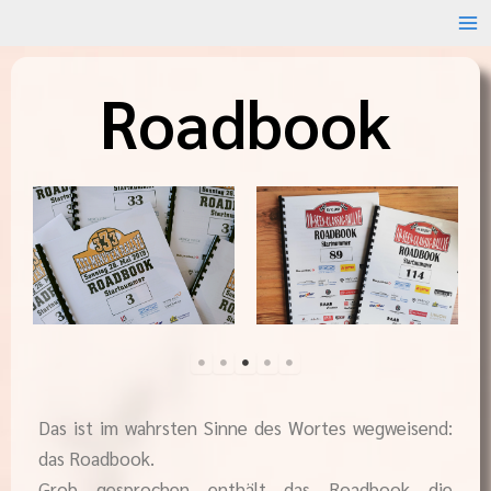
Zum
Inhalt
springen
Roadbook
Das ist im wahrsten Sinne des Wortes wegweisend:
das Roadbook.
Grob gesprochen enthält das Roadbook die