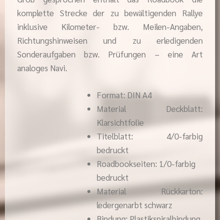
komplette Strecke der zu bewältigenden Rallye
inklusive Kilometer- bzw. Meilen-Angaben,
Richtungshinweisen und zu erledigenden
Sonderaufgaben bzw. Prüfungen – eine Art
analoges Navi.
Format: DIN A4
Material Deckblatt:
Klarsichtfolie
Titelblatt: 4/0-farbig
bedruckt
Roadbookseiten: 1/0-farbig
bedruckt
Material Rückkarton:
ledergenarbt schwarz
Bindung: Plastikspiralbindung