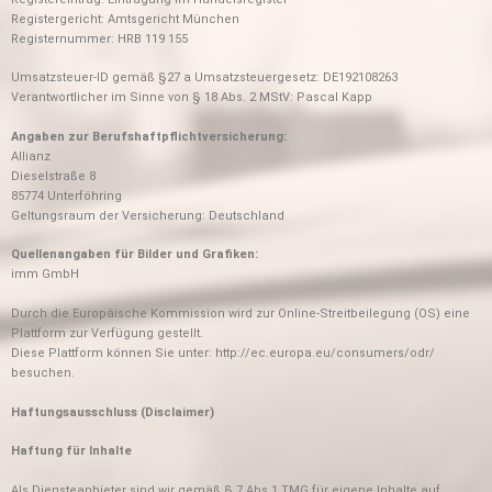
Registergericht: Amtsgericht München
Registernummer: HRB 119 155
Umsatzsteuer-ID gemäß §27 a Umsatzsteuergesetz: DE192108263
Verantwortlicher im Sinne von § 18 Abs. 2 MStV: Pascal Kapp
Angaben zur Berufshaftpflichtversicherung:
Allianz
Dieselstraße 8
85774 Unterföhring
Geltungsraum der Versicherung: Deutschland
Quellenangaben für Bilder und Grafiken:
imm GmbH
Durch die Europäische Kommission wird zur Online-Streitbeilegung (OS) eine
Plattform zur Verfügung gestellt.
Diese Plattform können Sie unter: http://ec.europa.eu/consumers/odr/
besuchen.
Haftungsausschluss (Disclaimer)
Haftung für Inhalte
Als Diensteanbieter sind wir gemäß § 7 Abs.1 TMG für eigene Inhalte auf