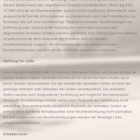
diesen Seiten nach den allgemeinen Gesetzen verantwortlich. Nach §§ 8 bis
10 TMG sind wir als Diensteanbieter jedoch nicht verpflichtet, übermittelte oder
gespeicherte fremde Informationen zu überwachen oder nach Umständen zu
forschen, die auf eine rechtswidrige Tätigkeit hinweisen. Verpflichtungen zur
Entfernung oder Sperrung der Nutzung von Informationen nach den
allgemeinen Gesetzen bleiben hiervon unberührt. Eine diesbezügliche Haftung
ist jedoch erst ab dem Zeitpunkt der Kenntnis einer konkreten
Rechtsverletzung möglich. Bei Bekanntwerden von entsprechenden
Rechtsverletzungen werden wir diese Inhalte umgehend entfernen.
Haftung für Links
Unser Angebot enthält Links zu externen Webseiten Dritter, auf deren Inhalte wir
keinen Einfluss haben. Deshalb können wir für diese fremden Inhalte auch
keine Gewähr übernehmen. Für die Inhalte der verlinkten Seiten ist stets der
jeweilige Anbieter oder Betreiber der Seiten verantwortlich. Die verlinkten
Seiten wurden zum Zeitpunkt der Verlinkung auf mögliche Rechtsverstöße
überprüft. Rechtswidrige Inhalte waren zum Zeitpunkt der Verlinkung nicht
erkennbar. Eine permanente inhaltliche Kontrolle der verlinkten Seiten ist
jedoch ohne konkrete Anhaltspunkte einer Rechtsverletzung nicht zumutbar.
Bei Bekanntwerden von Rechtsverletzungen werden wir derartige Links
umgehend entfernen.
Urheberrecht