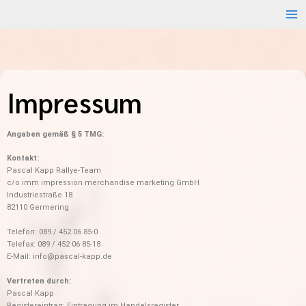
Zum
Inhalt
springen
Impressum
Angaben gemäß § 5 TMG:
Kontakt:
Pascal Kapp Rallye-Team
c/o imm impression merchandise marketing GmbH
Industriestraße 18
82110 Germering
Telefon: 089 / 452 06 85-0
Telefax: 089 / 452 06 85-18
E-Mail: info@pascal-kapp.de
Vertreten durch:
Pascal Kapp
Registereintrag: Eintragung im Handelsregister